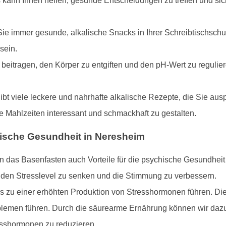
s kann Ihnen helfen, gesunde Entscheidungen zu treffen und sic
ie immer gesunde, alkalische Snacks in Ihrer Schreibtischschub
sein.
beitragen, den Körper zu entgiften und den pH-Wert zu regulier
gibt viele leckere und nahrhafte alkalische Rezepte, die Sie au
 Mahlzeiten interessant und schmackhaft zu gestalten.
ische Gesundheit in Neresheim
n das Basenfasten auch Vorteile für die psychische Gesundheit
 den Stresslevel zu senken und die Stimmung zu verbessern.
es zu einer erhöhten Produktion von Stresshormonen führen. D
emen führen. Durch die säurearme Ernährung können wir dazu
esshormonen zu reduzieren.